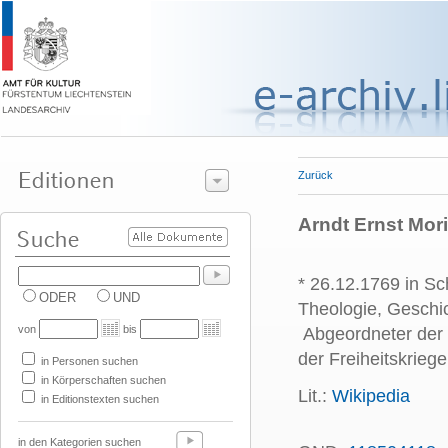
Zurück
Arndt Ernst Mori
* 26.12.1769 in Sc
ODER
UND
Theologie, Geschi
von
bis
Abgeordneter der 
der Freiheitskriege
in Personen suchen
in Körperschaften suchen
Lit.:
Wikipedia
in Editionstexten suchen
in den Kategorien suchen