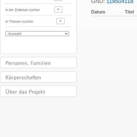
GND:
118504118
in der Zeitleiste suchen
Datum
Titel
in Themen suchen