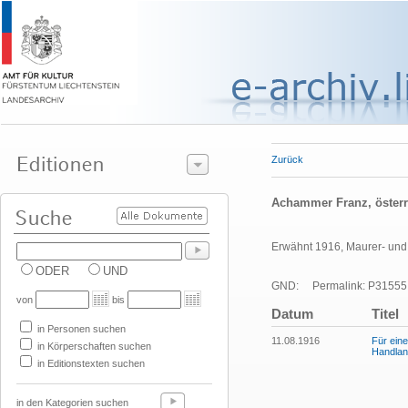
Zurück
Achammer Franz, österr
Erwähnt 1916, Maurer- und 
ODER
UND
GND:
Permalink: P31555
von
bis
Datum
Titel
in Personen suchen
11.08.1916
Für eine
in Körperschaften suchen
Handlan
in Editionstexten suchen
in den Kategorien suchen