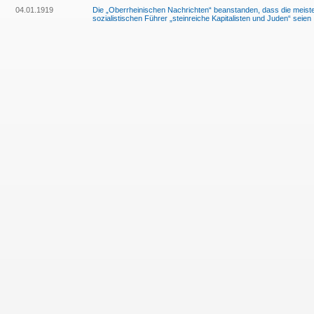
04.01.1919
Die „Oberrheinischen Nachrichten“ beanstanden, dass die meist
sozialistischen Führer „steinreiche Kapitalisten und Juden“ seien