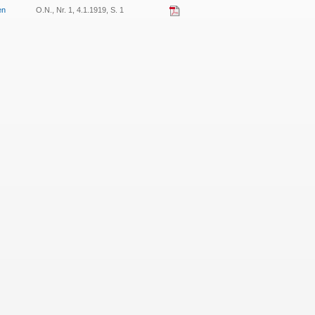
en
O.N., Nr. 1, 4.1.1919, S. 1