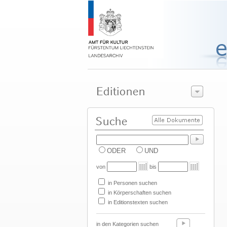
ODER
UND
von
bis
in Personen suchen
in Körperschaften suchen
in Editionstexten suchen
in den Kategorien suchen