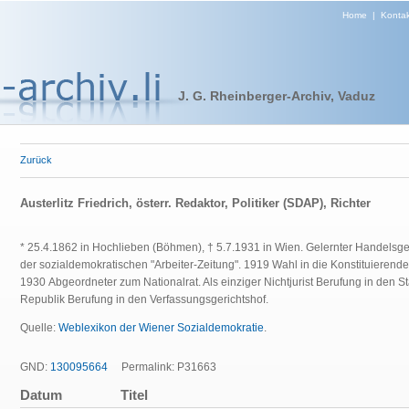
Home
|
Kontak
J. G. Rheinberger-Archiv, Vaduz
Zurück
Austerlitz Friedrich, österr. Redaktor, Politiker (SDAP), Richter
* 25.4.1862 in Hochlieben (Böhmen), † 5.7.1931 in Wien. Gelernter Handelsge
der sozialdemokratischen "Arbeiter-Zeitung". 1919 Wahl in die Konstituieren
1930 Abgeordneter zum Nationalrat. Als einziger Nichtjurist Berufung in den S
Republik Berufung in den Verfassungsgerichtshof.
Quelle:
Weblexikon der Wiener Sozialdemokratie
.
GND:
130095664
Permalink: P31663
Datum
Titel