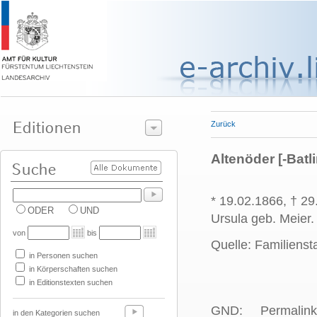
Zurück
Altenöder [-Batli
* 19.02.1866, † 29
ODER
UND
Ursula geb. Meier
von
bis
Quelle: Familiens
in Personen suchen
in Körperschaften suchen
in Editionstexten suchen
GND:
Permalink
in den Kategorien suchen