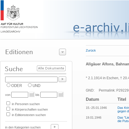
Zurück
Allgäuer Alfons, Bahnan
* 2.1.1914 in Eschen, † 20
ODER
UND
GND:
Permalink: P29229
von
bis
Datum
Titel
in Personen suchen
15.-25.01.1946
Das Kri
in Körperschaften suchen
gegen d
in Editionstexten suchen
19.01.1946
Das "Lie
die Puts
in den Kategorien suchen