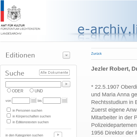
Zurück
Jezler Robert, D
* 22.5.1907 Oberdi
ODER
UND
und Maria Anna geb
von
bis
Rechtsstudium in B
Zuerst eigene Anwa
in Personen suchen
in Körperschaften suchen
Mitarbeiter in der
in Editionstexten suchen
Polizeidepartement
1956 Direktor der P
in den Kategorien suchen