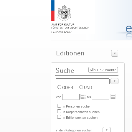
ODER
UND
von
bis
in Personen suchen
in Körperschaften suchen
in Editionstexten suchen
in den Kategorien suchen