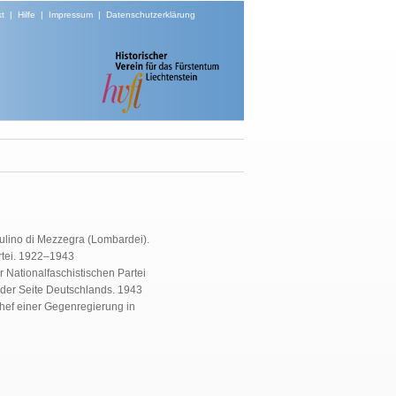
t
|
Hilfe
|
Impressum
|
Datenschutzerklärung
iulino di Mezzegra (Lombardei).
rtei. 1922–1943
r Nationalfaschistischen Partei
 der Seite Deutschlands. 1943
Chef einer Gegenregierung in