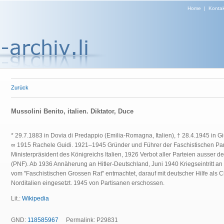
Home
|
Kontak
Zurück
Mussolini Benito, italien. Diktator, Duce
* 29.7.1883 in Dovia di Predappio (Emilia-Romagna, Italien), † 28.4.1945 in G
∞ 1915 Rachele Guidi.
1921–1945 Gründer und Führer der Faschistischen Pa
Ministerpräsident des Königreichs Italien, 1926 Verbot aller Parteien ausser de
(PNF). Ab 1936 Annäherung an Hitler-Deutschland, Juni 1940 Kriegseintritt an
vom "Faschistischen Grossen Rat" entmachtet, darauf mit deutscher Hilfe als 
Norditalien eingesetzt. 1945 von Partisanen erschossen.
Lit.:
Wikipedia
GND:
118585967
Permalink: P29831