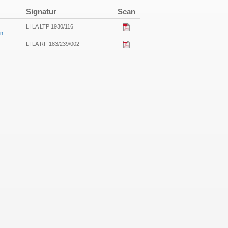
Signatur
Scan
LI LA LTP 1930/116
en
LI LA RF 183/239/002