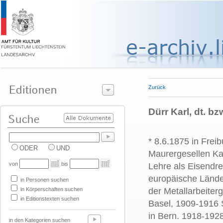
Zurück
Dürr Karl, dt. b
* 8.6.1875 in Frei
ODER
UND
Maurergesellen Ka
von
bis
Lehre als Eisendr
europäische Länder
in Personen suchen
in Körperschaften suchen
der Metallarbeite
in Editionstexten suchen
Basel, 1909-1916 
in Bern. 1918-192
in den Kategorien suchen