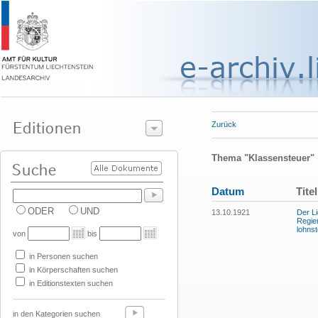
Zurück
Thema "Klassensteuer"
Datum
Titel
ODER
UND
13.10.1921
Der Li
Regier
lohns
von
bis
in Personen suchen
in Körperschaften suchen
in Editionstexten suchen
in den Kategorien suchen