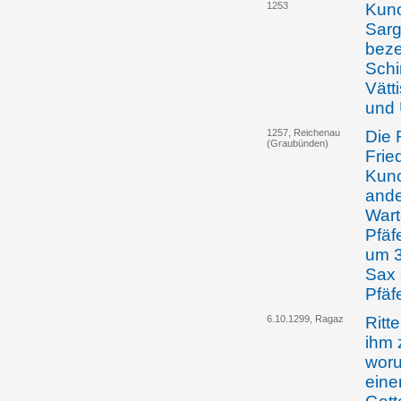
1253
Kuno
Sarg
beze
Schi
Vätt
und 
1257, Reichenau
Die 
(Graubünden)
Frie
Kuno
ande
Wart
Pfäf
um 3
Sax 
Pfäf
6.10.1299, Ragaz
Ritt
ihm 
woru
eine