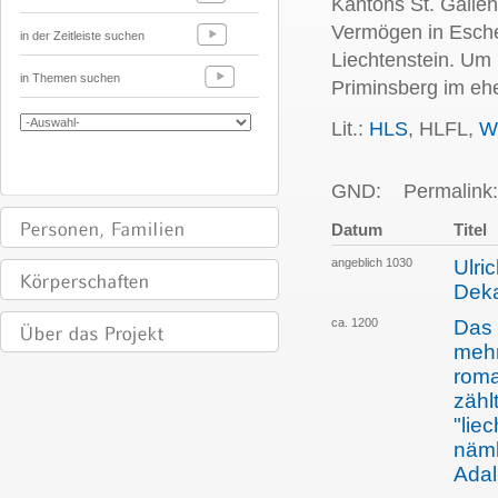
Kantons St. Gallen
Vermögen in Eschen 
in der Zeitleiste suchen
Liechtenstein. Um 
in Themen suchen
Priminsberg im ehe
Lit.:
HLS
, HLFL,
W
GND:
Permalink:
Datum
Titel
angeblich 1030
Ulri
Deka
ca. 1200
Das 
mehr
roma
zählt
"lie
näml
Adal