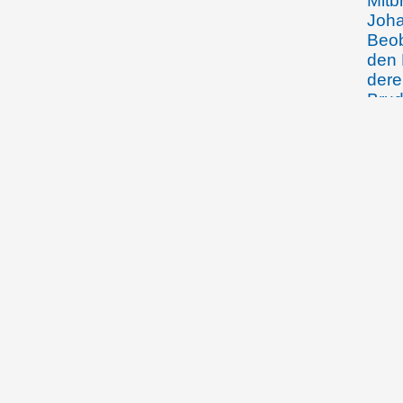
Mitb
Joha
Beob
den 
dere
Brud
fest
selb
23.2.1379, Arbon
Ulri
beur
von 
Lehe
Arbo
jähr
Erbz
3.2.1389, Chur
Die 
beur
Hald
Lute
über