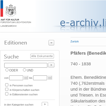
Zurück
Pfäfers (Benedik
740 - 1838
ODER
UND
Ehem. Benediktine
von
bis
740 (,762erstmals
in Personen suchen
und in der Bündner
in Körperschaften suchen
und Triesen. In Esc
in Editionstexten suchen
Säkularisation de
in den Kategorien suchen