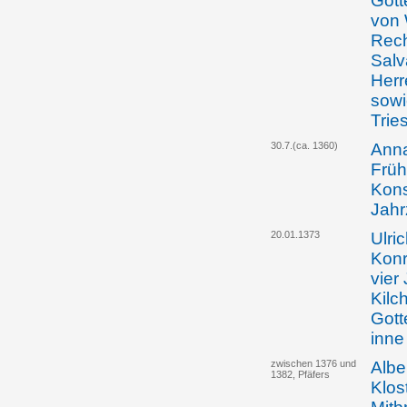
Gott
von 
Rech
Salv
Herr
sowi
Trie
30.7.(ca. 1360)
Anna
Früh
Kons
Jahrz
20.01.1373
Ulri
Konr
vier
Kilc
Gott
inne
zwischen 1376 und
Albe
1382, Pfäfers
Klos