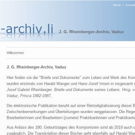
Home
|
Kontak
J. G. Rheinberger-Archiv, Vaduz
Willkommen
J. G. Rheinberger-Archiv, Vaduz
Hier finden sie die "Briefe und Dokumente" zum Leben und Werk des Kom
wurden erstmals von Harald Wanger und Hans-Josef Irmen in insgesamt n
Josef Gabriel Rheinberger. Briefe und Dokumente seines Lebens. Hrsg. 
Vaduz, Prisca 1982-1987.
Die elektronische Publikation beruht auf einer Retrodigitalisierung dies
Zwischenbemerkungen und Überleitungen wurden weggelassen. Die Rege
Bearbeiterinnen und Bearbeitern (zumeist Praktikantinnen und Praktikant
Aus Anlass des 180. Geburtstages des Komponisten sind ab 2019 auch 
zugänglich. Die Transkription dieser Bücher geht ebenfalls auf Harald W