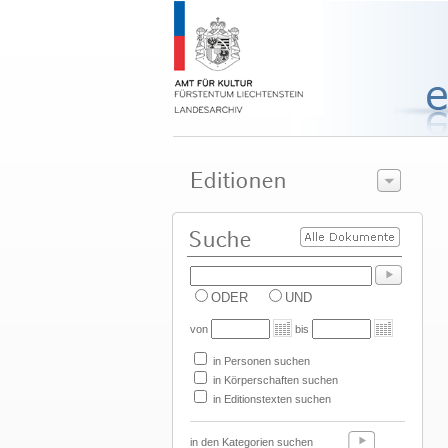
ODER
UND
von
bis
in Personen suchen
in Körperschaften suchen
in Editionstexten suchen
in den Kategorien suchen