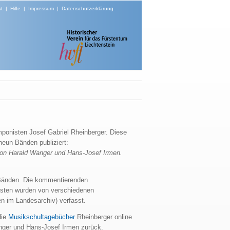
t
|
Hilfe
|
Impressum
|
Datenschutzerklärung
ponisten Josef Gabriel Rheinberger. Diese
eun Bänden publiziert:
von Harald Wanger und Hans-Josef Irmen.
er Bänden. Die kommentierenden
sten wurden von verschiedenen
en im Landesarchiv) verfasst.
die
Musikschultagebücher
Rheinberger online
anger und Hans-Josef Irmen zurück.