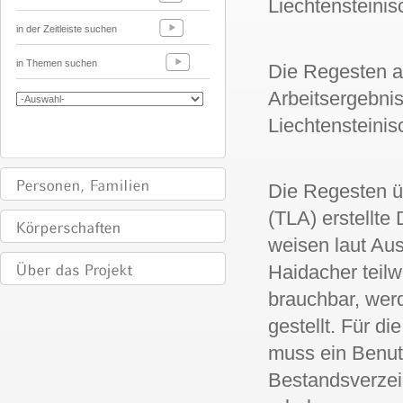
Liechtensteinis
in der Zeitleiste suchen
in Themen suchen
Die Regesten a
Arbeitsergebni
Liechtensteini
Die Regesten üb
(TLA) erstellte
weisen laut Aus
Haidacher teilw
brauchbar, wer
gestellt. Für d
muss ein Benut
Bestandsverzeic