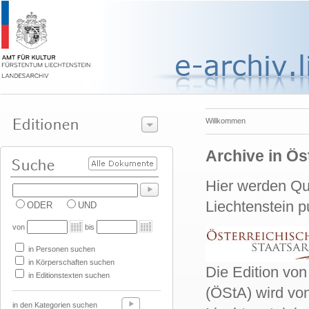
Willkommen
Archive in Ös
Hier werden Qu
Liechtenstein p
ODER
UND
von
bis
in Personen suchen
in Körperschaften suchen
Die Edition v
in Editionstexten suchen
(ÖStA) wird von
in den Kategorien suchen