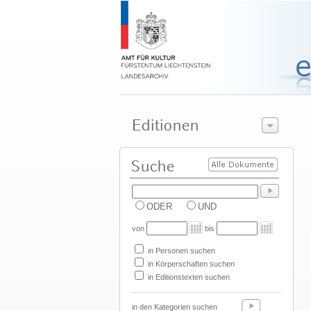
ODER
UND
von
bis
in Personen suchen
in Körperschaften suchen
in Editionstexten suchen
in den Kategorien suchen