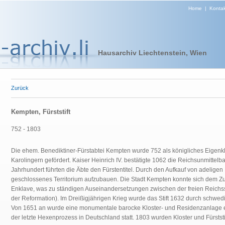
Home
|
Kontak
Hausarchiv Liechtenstein, Wien
Zurück
Kempten, Fürststift
752 - 1803
Die ehem. Benediktiner-Fürstabtei Kempten wurde 752 als königliches Eigenk
Karolingern gefördert. Kaiser Heinrich IV. bestätigte 1062 die Reichsunmittelba
Jahrhundert führten die Äbte den Fürstentitel. Durch den Aufkauf von adeligen
geschlossenes Territorium aufzubauen. Die Stadt Kempten konnte sich dem Zug
Enklave, was zu ständigen Auseinandersetzungen zwischen der freien Reichsstad
der Reformation). Im Dreißigjährigen Krieg wurde das Stift 1632 durch schwe
Von 1651 an wurde eine monumentale barocke Kloster- und Residenzanlage er
der letzte Hexenprozess in Deutschland statt. 1803 wurden Kloster und Fürststift