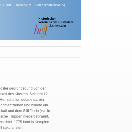
t
|
Hilfe
|
Impressum
|
Datenschutzerklärung
loster gegründet und von den
rkeit des Klosters. Seitdem 12.
 Herrschaften gelang es, ein
riff entziehen und bildete ein
t und dem Stift führte (v.a. in
dische Truppen niedergebrannt.
richtet. 1775 fand in Kempten
 säkularisiert.