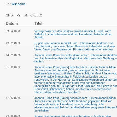
Lit.:
Wikipedia
GND:
Permalink: K3552
Datum
Titel
09.04.1688
Vertrag zwischen den Brüdern Jakob Hannibal III. und Franz
Wilhelm II. von Hohenems und den Untertanen betreffend den
Schnitz
12.02.1699
Rupert von Bodman schreibt Fürst Johann Adam Andreas von
Liechtenstein, dass sein Dekan Baron von Falkenstein und sein
Vetter Baron von Bodman den Fürsten bald besuchen werden.
14.02.1699
Johann Franz Bauer berichtet dem Fürsten Johann Adam Andre
von Liechtenstein über die Möglichkeit, die Herrschaft Neuburg z
kaufen.
01.06.1699
Johann Franz Paur [Bauer] berichtet dem Fürsten Johann Adam
Andreas von Liechtenstein, wie schwierig es für ihn ist, eine
geeignete Wohnung zu finden. Daher schlägt er dem Fürsten vor,
zwei ehemalige Brandstätte in Feldkirch zu kaufen und zu
renovieren. In der Herrschaft Schellenberg werden seit langer Zei
verschiedene herrschaftliche Güter von den Untertanen
unentgeltlich genützt. Bürger der Stadt Feldkirch, die Besitz in der
Herrschaft Schellenberg haben, möchten auch weiterhin ihre
Steuern dafür in Feldkirch bezahlen.
12.06.1699
Johann Franz Paur [Bauer] berichtet dem Fürsten Johann Adam
Andreas von Liechtenstein betreffend den geplanten Kauf von
Vaduz und dass die Untertanen von Schellenberg nicht
einverstanden sind, bei der Landwaibelbesetzung keine Mitsprac
zu erhalten.
23.06.1699
Rupert von Bodman, Fürstabt von Kempten, schreibt an den