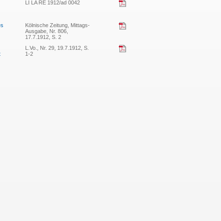
LI LA RE 1912/ad 0042
es
Kölnische Zeitung, Mittags-
Ausgabe, Nr. 806,
17.7.1912, S. 2
L.Vo., Nr. 29, 19.7.1912, S.
t
1-2