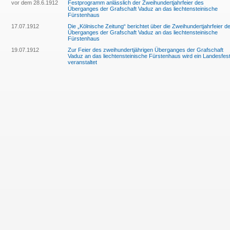
vor dem 28.6.1912
Festprogramm anlässlich der Zweihundertjahrfeier des
Überganges der Grafschaft Vaduz an das liechtensteinische
Fürstenhaus
17.07.1912
Die „Kölnische Zeitung“ berichtet über die Zweihundertjahrfeier d
Überganges der Grafschaft Vaduz an das liechtensteinische
Fürstenhaus
19.07.1912
Zur Feier des zweihundertjährigen Überganges der Grafschaft
Vaduz an das liechtensteinische Fürstenhaus wird ein Landesfes
veranstaltet