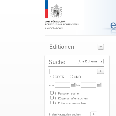
ODER
UND
von
bis
in Personen suchen
in Körperschaften suchen
in Editionstexten suchen
in den Kategorien suchen