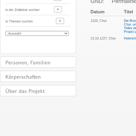
GND:
Permalink
in der Zeitleiste suchen
Datum
Titel
1220, Chur
Die Brü
in Themen suchen
Chur, u
Teiles d
Propst 
13.10.1227, Chur
Heinric