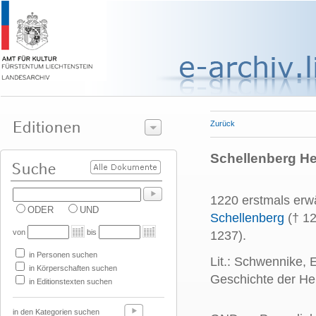
Zurück
Schellenberg He
1220 erstmals erw
ODER
UND
Schellenberg
(† 12
von
bis
1237).
in Personen suchen
Lit.: Schwennike, 
in Körperschaften suchen
Geschichte der He
in Editionstexten suchen
in den Kategorien suchen