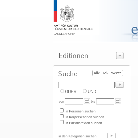
ODER
UND
von
bis
in Personen suchen
in Körperschaften suchen
in Editionstexten suchen
in den Kategorien suchen