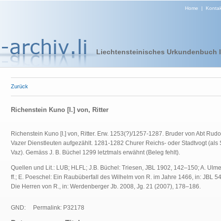
Home
|
Kontak
Liechtensteinisches Urkundenbuch I 
Zurück
Richenstein Kuno [I.] von, Ritter
Richenstein Kuno [I.] von, Ritter. Erw. 1253(?)/1257-1287. Bruder von Abt Rudo
Vazer Dienstleuten aufgezählt. 1281-1282 Churer Reichs- oder Stadtvogt (als St
Vaz). Gemäss J. B. Büchel 1299 letztmals erwähnt (Beleg fehlt).
Quellen und Lit.: LUB; HLFL; J.B. Büchel: Triesen, JBL 1902, 142–150; A. Ulme
ff.; E. Poeschel: Ein Raubüberfall des Wilhelm von R. im Jahre 1466, in: JBL 5
Die Herren von R., in: Werdenberger Jb. 2008, Jg. 21 (2007), 178–186.
GND:
Permalink: P32178