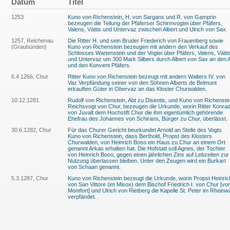
Datum
Titel
1253
Kuno von Richenstein, H. von Sargans und R. von Gamprin
bezeugen die Teilung der Pfäferser Schirmvogtei über Pfäfers,
Valens, Vättis und Untervaz zwischen Albert und Ulrich von Sax.
1257, Reichenau
Die Ritter H. und sein Bruder Friederich von Frauenberg sowie
(Graubünden)
Kuno von Richenstein bezeugen mit andern den Verkauf des
Schlosses Wartenstein und der Vogtei über Pfäfers, Valens, Vätti
und Untervaz um 300 Mark Silbers durch Albert von Sax an den 
und den Konvent Pfäfers.
6.4.1266, Chur
Ritter Kuno von Richenstein bezeugt mit andern Walters IV. von
Vaz Verpfändung seiner von den Söhnen Alberts de Belmunt
erkauften Güter in Obervaz an das Kloster Churwalden.
10.12.1281
Rudolf von Richenstein, Abt zu Disentis, und Kuno von Richenste
Reichsvogt von Chur, bezeugen die Urkunde, worin Ritter Konra
von Juvalt dem Hochstift Chur die ihm eigentümlich gehörende
Ehefrau des Johannes von Schirans, Bürger zu Chur, überlässt.
30.6.1282, Chur
Für das Churer Gericht beurkundet Arnold an Stelle des Vogts
Kuno von Richenstein, dass Berthold, Propst des Klosters
Churwalden, von Heinrich Boso ein Haus zu Chur an einem Ort
genannt Arkas erhalten hat. Die Hofstatt soll Agnes, der Tochter
von Heinrich Boso, gegen einen jährlichen Zins auf Lebzeiten zur
Nutzung überlassen bleiben. Unter den Zeugen wird ein Burkart
von Schaan genannt.
5.3.1287, Chur
Kuno von Richenstein bezeugt die Urkunde, worin Propst Heinric
von San Vittore (im Misox) dem Bischof Friedrich I. von Chur [vo
Montfort] und Ulrich von Rietberg die Kapelle St. Peter im Rheinw
verpfändet.