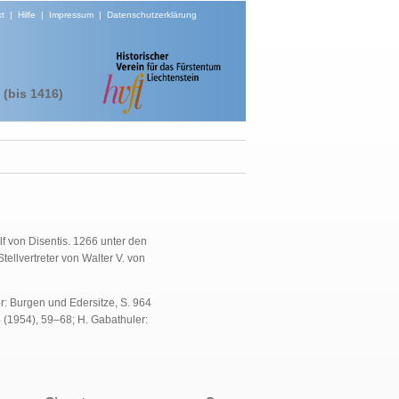
t
|
Hilfe
|
Impressum
|
Datenschutzerklärung
(bis 1416)
lf von Disentis. 1266 unter den
ellvertreter von Walter V. von
r: Burgen und Edersitze, S. 964
4 (1954), 59–68; H. Gabathuler: