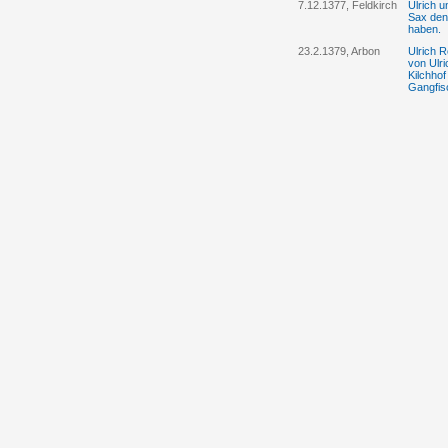
7.12.1377, Feldkirch
Ulrich u
Sax den 
haben.
23.2.1379, Arbon
Ulrich 
von Ulr
Kilchho
Gangfis