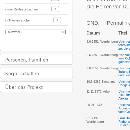
Die Herren von R.,
in der Zeitleiste suchen
in Themen suchen
GND:
Permalink
Datum
Titel
9.6.1351, Werdenberg
Ulrich u
teilen i
zu, die 
9.6.1351, Werdenberg
Elsa von
von Rich
gemeins
9.6.1351, Werdenberg
Ulrich u
Teilung
und Leut
19.8.1362, Konstanz
Ulrich v
Hörige 
11.11.1371, Arbon
Ulrich v
Einkünf
Alexius 
20.01.1373
Ulrich 
Arbon, a
vom Gott
21.6.1373,
Graf Hug
Werdenberg
Richens
Bruder P