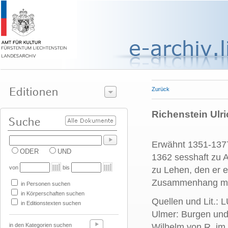
Zurück
Richenstein Ulric
Erwähnt 1351-1377.
ODER
UND
1362 sesshaft zu A
von
bis
zu Lehen, den er e
Zusammenhang mit 
in Personen suchen
in Körperschaften suchen
Quellen und Lit.: 
in Editionstexten suchen
Ulmer: Burgen und 
in den Kategorien suchen
Wilhelm von R. im 