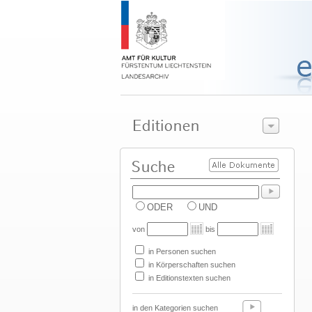
ODER
UND
von
bis
in Personen suchen
in Körperschaften suchen
in Editionstexten suchen
in den Kategorien suchen