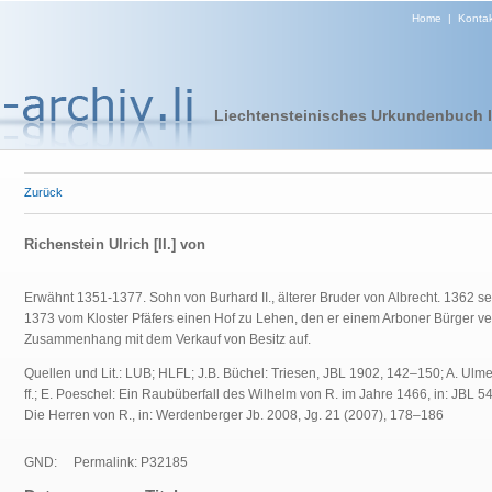
Home
|
Kontak
Liechtensteinisches Urkundenbuch I 
Zurück
Richenstein Ulrich [II.] von
Erwähnt 1351-1377. Sohn von Burhard II., älterer Bruder von Albrecht. 1362 ses
1373 vom Kloster Pfäfers einen Hof zu Lehen, den er einem Arboner Bürger verse
Zusammenhang mit dem Verkauf von Besitz auf.
Quellen und Lit.: LUB; HLFL; J.B. Büchel: Triesen, JBL 1902, 142–150; A. Ulme
ff.; E. Poeschel: Ein Raubüberfall des Wilhelm von R. im Jahre 1466, in: JBL 5
Die Herren von R., in: Werdenberger Jb. 2008, Jg. 21 (2007), 178–186
GND:
Permalink: P32185