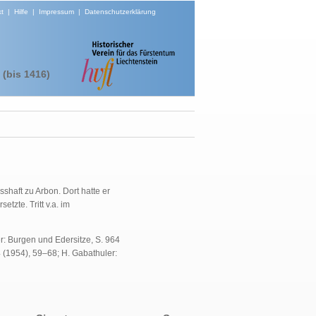
t
|
Hilfe
|
Impressum
|
Datenschutzerklärung
(bis 1416)
shaft zu Arbon. Dort hatte er
tzte. Tritt v.a. im
r: Burgen und Edersitze, S. 964
4 (1954), 59–68; H. Gabathuler: