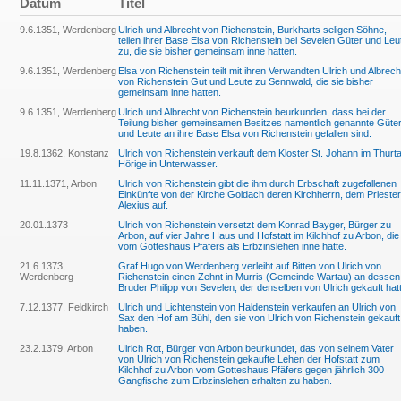
Datum
Titel
9.6.1351, Werdenberg
Ulrich und Albrecht von Richenstein, Burkharts seligen Söhne,
teilen ihrer Base Elsa von Richenstein bei Sevelen Güter und Leu
zu, die sie bisher gemeinsam inne hatten.
9.6.1351, Werdenberg
Elsa von Richenstein teilt mit ihren Verwandten Ulrich und Albrech
von Richenstein Gut und Leute zu Sennwald, die sie bisher
gemeinsam inne hatten.
9.6.1351, Werdenberg
Ulrich und Albrecht von Richenstein beurkunden, dass bei der
Teilung bisher gemeinsamen Besitzes namentlich genannte Güte
und Leute an ihre Base Elsa von Richenstein gefallen sind.
19.8.1362, Konstanz
Ulrich von Richenstein verkauft dem Kloster St. Johann im Thurta
Hörige in Unterwasser.
11.11.1371, Arbon
Ulrich von Richenstein gibt die ihm durch Erbschaft zugefallenen
Einkünfte von der Kirche Goldach deren Kirchherrn, dem Priester
Alexius auf.
20.01.1373
Ulrich von Richenstein versetzt dem Konrad Bayger, Bürger zu
Arbon, auf vier Jahre Haus und Hofstatt im Kilchhof zu Arbon, die
vom Gotteshaus Pfäfers als Erbzinslehen inne hatte.
21.6.1373,
Graf Hugo von Werdenberg verleiht auf Bitten von Ulrich von
Werdenberg
Richenstein einen Zehnt in Murris (Gemeinde Wartau) an dessen
Bruder Philipp von Sevelen, der denselben von Ulrich gekauft hat
7.12.1377, Feldkirch
Ulrich und Lichtenstein von Haldenstein verkaufen an Ulrich von
Sax den Hof am Bühl, den sie von Ulrich von Richenstein gekauft
haben.
23.2.1379, Arbon
Ulrich Rot, Bürger von Arbon beurkundet, das von seinem Vater
von Ulrich von Richenstein gekaufte Lehen der Hofstatt zum
Kilchhof zu Arbon vom Gotteshaus Pfäfers gegen jährlich 300
Gangfische zum Erbzinslehen erhalten zu haben.