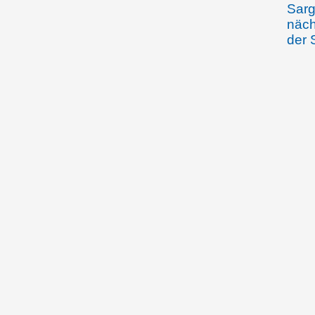
Sarg
näch
der 
komm
ob er
Herr
alle
Hart
von 
die 
Jagd
Zwischen 20.3.1392
Brie
und 23.1.1397
Junk
von 
Vere
Graf
getr
24.12.1392
457 
Schw