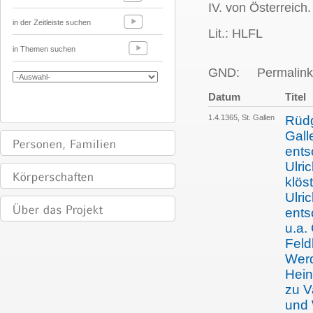
IV. von Österreich
in der Zeitleiste suchen
Lit.: HLFL
in Themen suchen
GND:
Permalink
Datum
Titel
1.4.1365, St. Gallen
Rüdg
Gall
ents
Ulri
klös
Ulri
ents
u.a.
Feld
Wer
Hein
zu V
und 