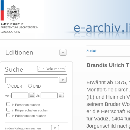
Zurück
Brandis Ulrich T
Erwähnt ab 1375, 
ODER
UND
Montfort-Feldkirch
von
bis
(II.) und Heinrich
seinem Bruder Wol
in Personen suchen
in Körperschaften suchen
er die Herrschaft
in Editionstexten suchen
für Vaduz, 1404 fü
Jörgenschild nach
in den Kategorien suchen