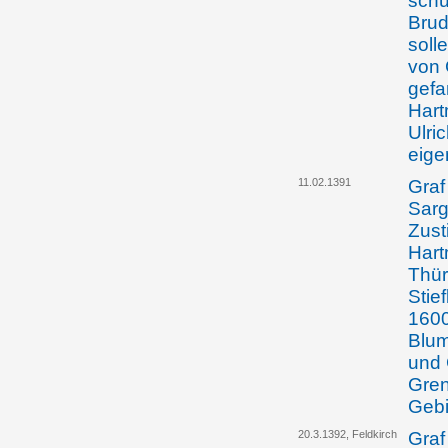
schü
Brud
soll
von 
gefa
Hart
Ulri
eige
11.02.1391
Graf
Sarg
Zust
Hart
Thür
Stie
1600
Blum
und 
Gren
Gebi
20.3.1392, Feldkirch
Graf