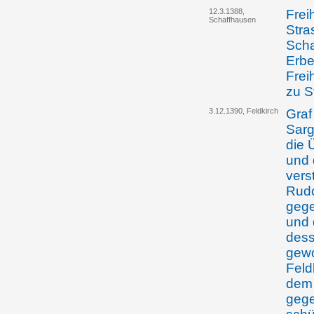
12.3.1388,
Frei
Schaffhausen
Stra
Scha
Erbe
Frei
zu S
3.12.1390, Feldkirch
Graf
Sarg
die 
und 
vers
Rudo
gege
und 
dess
gewo
Feld
dem 
gege