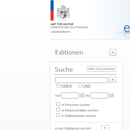
ODER
UND
von
bis
in Personen suchen
in Körperschaften suchen
in Editionstexten suchen
in den Kategorien suchen