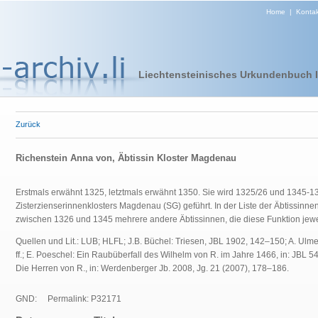
Home
|
Kontak
Liechtensteinisches Urkundenbuch I 
Zurück
Richenstein Anna von, Äbtissin Kloster Magdenau
Erstmals erwähnt 1325, letztmals erwähnt 1350. Sie wird 1325/26 und 1345-13
Zisterzienserinnenklosters Magdenau (SG) geführt. In der Liste der Äbtissin
zwischen 1326 und 1345 mehrere andere Äbtissinnen, die diese Funktion jewe
Quellen und Lit.: LUB; HLFL; J.B. Büchel: Triesen, JBL 1902, 142–150; A. Ulme
ff.; E. Poeschel: Ein Raubüberfall des Wilhelm von R. im Jahre 1466, in: JBL 5
Die Herren von R., in: Werdenberger Jb. 2008, Jg. 21 (2007), 178–186.
GND:
Permalink: P32171