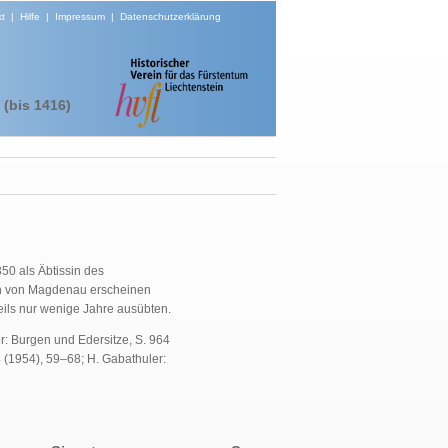
t
|
Hilfe
|
Impressum
|
Datenschutzerklärung
(bis 1416)
50 als Äbtissin des
nen von Magdenau erscheinen
ils nur wenige Jahre ausübten.
r: Burgen und Edersitze, S. 964
4 (1954), 59–68; H. Gabathuler: