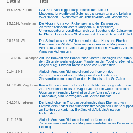
Datum
Titel
16.5.1325, Zürich
Graf Kraft von Toggenburg schenkt dem Kloster
Magdenau Einkünfte und Güter als Jahrzeitstiftung und Leibding f
zwei Nonnen. Erwähnt wird die Äbtissin Anna von Richenstein.
1.5.1326, Magdenau
Die Äbtissin Anna von Richenstein und der Konvent des
Zisterzienserinnenklosters Magdenau (Degersheim,
Untertoggenburg) verpflichten sich zur Begehung der Jahrzeiten
für Pfarrer Heinrich von St. Verena und dessen Eltern und Onkel.
9.8.1345, Wil
Der Schultheiss von Wil] beurkundet, dass Hans und Eberhard
Kaufmann von Wil dem Zisterzienserinnenkloster Magdenau
verkaufte Güter vor Gericht aufgegeben haben. Erwähnt Äbtissin
Anna von Richenstein.
21.3.1346, Fischingen
Abt und Konvent des Benediktinerklosters Fischingen verkaufen
dem Zisterzienserinnenkloster Magdenau den Tobelhof (Gemein
Mogelsburg). Erwähnt Äbtissin Anna von Richenstein.
01.04.1346
Äbtissin Anna von Richenstein und der Konvent des
Zisterzienserinnenklosters Magdenau beurkunden eine
Zinsverpflichtung gegenüber dem Heiliggeistspital St. Gallen.
14.7.1348, Magdenau
Konrad Kessler von Zuckenriet verpflichtet sich gegenüber dem
Zisterzienserinnenkloster Magdenau, diesem weder sich noch
Güter zu entfremden. Erwähnt wird die Äbtissin Anna von
Richenstein, eine Schwägerin von Konrad Kessler.
3.4.1349, Hafleren
Der Landrichter im Thurgau beurkundet, dass Eberhard von
Lommis dem Zisterzienserinnenkloster Magdenau eine Schuppo
zu Stettfurt verkauft hat. Erwähnt wird Äbtissin Anna von
Richenstein.
11.11.1349
Äbtissin Anna von Richenstein und der Konvent des
Zisterzienserinnenklosters Magdenau verleihen einen Kornzins z
Leibding.