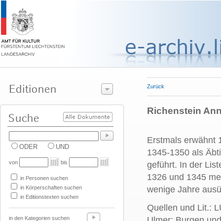
Zurück
Richenstein Ann
Erstmals erwähnt 1
ODER
UND
1345-1350 als Äbt
von
bis
geführt. In der Li
1326 und 1345 mehr
in Personen suchen
in Körperschaften suchen
wenige Jahre ausü
in Editionstexten suchen
Quellen und Lit.: 
in den Kategorien suchen
Ulmer: Burgen und 