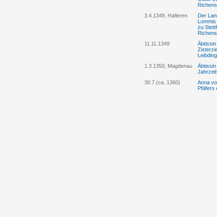
Richens
3.4.1349, Hafleren
Der Lan
Lommis 
zu Stett
Richenst
11.11.1349
Äbtissi
Zisterz
Leibding
1.3.1350, Magdenau
Äbtissin
Jahrzeit
30.7.(ca. 1360)
Anna vo
Pfäfers 