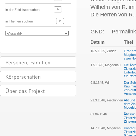
Wilhelm von R. im 
in der Zeitleiste suchen
Die Herren von R.,
in Themen suchen
GND:
Permalink
Datum
Titel
16.5.1325, Zürich
Graf Kr
Magdenau
zwei No
1.5.1326, Magdenau
Die Äbt
Zisterz
Unterto
für Pfar
9.8.1345, Wil
Der Sch
Kaufman
verkauf
Anna vo
21.3.1346, Fischingen
Abt und
dem Zis
Mogelsb
01.04.1346
Äbtissi
Zisterz
Zinsverp
14.7.1348, Magdenau
Konrad 
Zisterz
Güter z