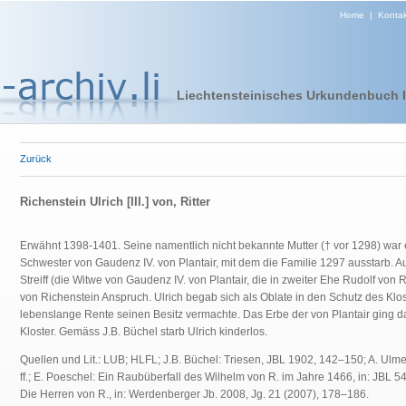
Home
|
Kontak
Liechtensteinisches Urkundenbuch I 
Zurück
Richenstein Ulrich [III.] von, Ritter
Erwähnt 1398-1401. Seine namentlich nicht bekannte Mutter († vor 1298) war e
Schwester von Gaudenz IV. von Plantair, mit dem die Familie 1297 ausstarb. 
Streiff (die Witwe von Gaudenz IV. von Plantair, die in zweiter Ehe Rudolf von 
von Richenstein Anspruch. Ulrich begab sich als Oblate in den Schutz des Klo
lebenslange Rente seinen Besitz vermachte. Das Erbe der von Plantair ging d
Kloster. Gemäss J.B. Büchel starb Ulrich kinderlos.
Quellen und Lit.: LUB; HLFL; J.B. Büchel: Triesen, JBL 1902, 142–150; A. Ulme
ff.; E. Poeschel: Ein Raubüberfall des Wilhelm von R. im Jahre 1466, in: JBL 5
Die Herren von R., in: Werdenberger Jb. 2008, Jg. 21 (2007), 178–186.