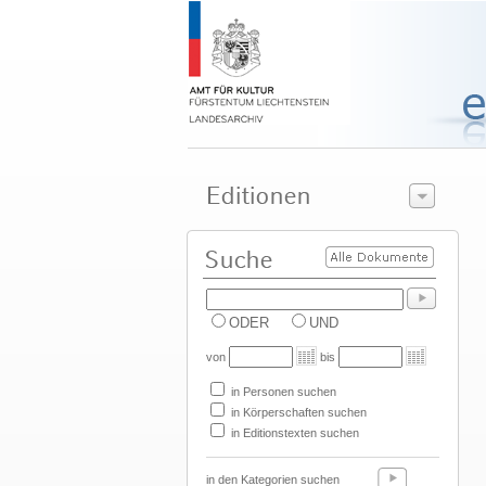
ODER
UND
von
bis
in Personen suchen
in Körperschaften suchen
in Editionstexten suchen
in den Kategorien suchen