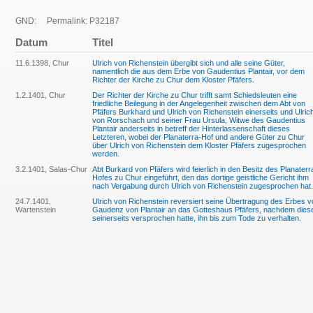
GND:
Permalink: P32187
Datum
Titel
11.6.1398, Chur
Ulrich von Richenstein übergibt sich und alle seine Güter,
namentlich die aus dem Erbe von Gaudentius Plantair, vor dem
Richter der Kirche zu Chur dem Kloster Pfäfers.
1.2.1401, Chur
Der Richter der Kirche zu Chur trifft samt Schiedsleuten eine
friedliche Beilegung in der Angelegenheit zwischen dem Abt von
Pfäfers Burkhard und Ulrich von Richenstein einerseits und Ulric
von Rorschach und seiner Frau Ursula, Witwe des Gaudentius
Plantair anderseits in betreff der Hinterlassenschaft dieses
Letzteren, wobei der Planaterra-Hof und andere Güter zu Chur
über Ulrich von Richenstein dem Kloster Pfäfers zugesprochen
werden.
3.2.1401, Salas-Chur
Abt Burkard von Pfäfers wird feierlich in den Besitz des Planaterr
Hofes zu Chur eingeführt, den das dortige geistliche Gericht ihm
nach Vergabung durch Ulrich von Richenstein zugesprochen hat.
24.7.1401,
Ulrich von Richenstein reversiert seine Übertragung des Erbes v
Wartenstein
Gaudenz von Plantair an das Gotteshaus Pfäfers, nachdem dies
seinerseits versprochen hatte, ihn bis zum Tode zu verhalten.