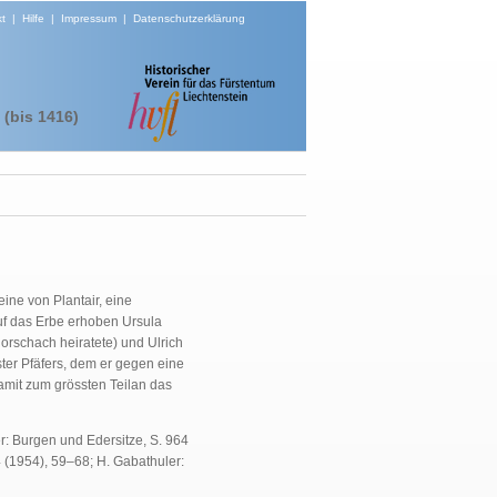
t
|
Hilfe
|
Impressum
|
Datenschutzerklärung
(bis 1416)
ine von Plantair, eine
Auf das Erbe erhoben Ursula
Rorschach heiratete) und Ulrich
ster Pfäfers, dem er gegen eine
amit zum grössten Teilan das
r: Burgen und Edersitze, S. 964
4 (1954), 59–68; H. Gabathuler: