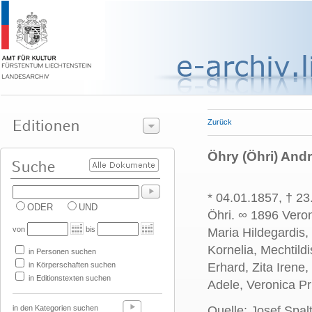
Zurück
Öhry (Öhri) Andr
* 04.01.1857, † 23
ODER
UND
Öhri. ∞ 1896 Veron
von
bis
Maria Hildegardis,
Kornelia, Mechtild
in Personen suchen
in Körperschaften suchen
Erhard, Zita Irene
in Editionstexten suchen
Adele, Veronica Pr
in den Kategorien suchen
Quelle: Josef Spal