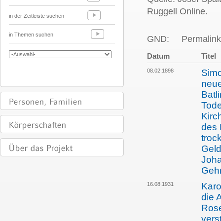
Ruggell Online.
in der Zeitleiste suchen
in Themen suchen
GND:
Permalink
Datum
Titel
08.02.1898
Simo
neue
Batl
Tode
Kirc
des 
troc
Geld
Joha
Gehr
16.08.1931
Karo
die 
Rose
vers