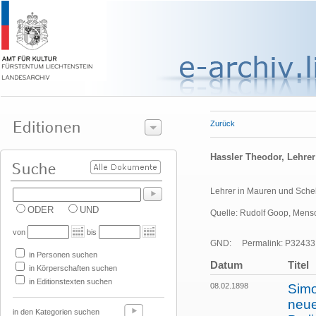
Zurück
Hassler Theodor, Lehrer
Lehrer in Mauren und Sche
ODER
UND
Quelle: Rudolf Goop, Mensc
von
bis
GND:
Permalink: P32433
in Personen suchen
Datum
Titel
in Körperschaften suchen
in Editionstexten suchen
08.02.1898
Simo
neue
in den Kategorien suchen