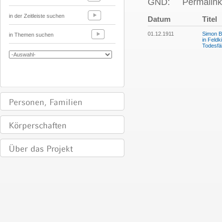
GND:
Permalink
in der Zeitleiste suchen
Datum
Titel
01.12.1911
Simon B
in Themen suchen
in Feld
Todesfäl