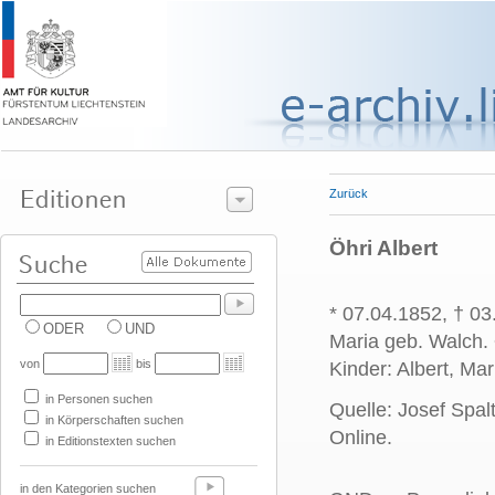
Zurück
Öhri Albert
* 07.04.1852, † 0
ODER
UND
Maria geb. Walch.
von
bis
Kinder: Albert, Ma
in Personen suchen
Quelle: Josef Spal
in Körperschaften suchen
Online.
in Editionstexten suchen
in den Kategorien suchen