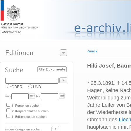
Zurück
Hilti Josef, Bau
* 25.3.1891, † 14
ODER
UND
Hagen, keine Nach
von
bis
Weiterbildung zum
Jahre Leiter von B
in Personen suchen
in Körperschaften suchen
der Wiederherstel
in Editionstexten suchen
Obmann des
Liech
hauptsächlich mit 
in den Kategorien suchen