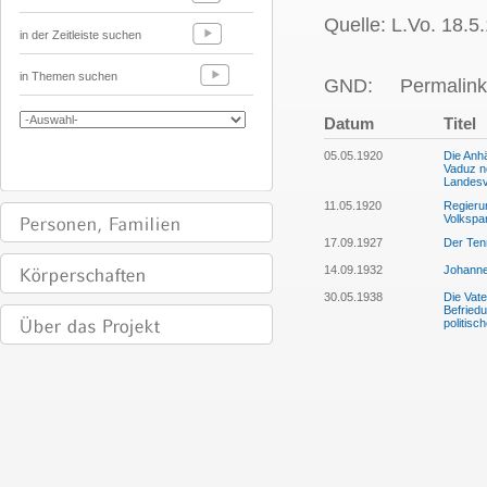
Quelle: L.Vo. 18.5.
in der Zeitleiste suchen
in Themen suchen
GND:
Permalink
Datum
Titel
05.05.1920
Die Anhä
Vaduz ne
Landesv
11.05.1920
Regierun
Volkspa
17.09.1927
Der Tenn
14.09.1932
Johanne
30.05.1938
Die Vate
Befried
politisc