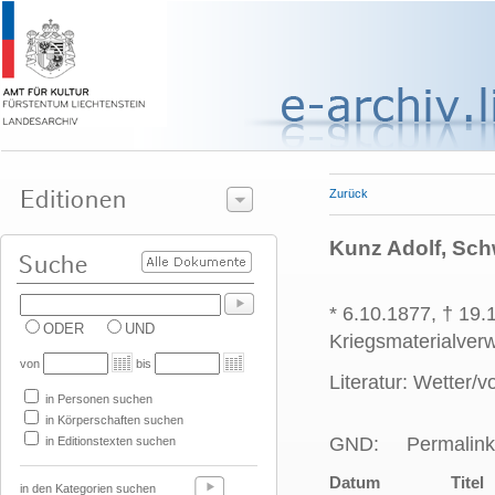
Zurück
Kunz Adolf, Schw
* 6.10.1877, † 19
ODER
UND
Kriegsmaterialverw
von
bis
Literatur: Wetter/vo
in Personen suchen
in Körperschaften suchen
GND:
Permalink
in Editionstexten suchen
Datum
Titel
in den Kategorien suchen