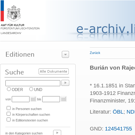
Zurück
Burián von Rajec
* 16.1.1851 in Sta
ODER
UND
1903-1912 Finanzm
von
bis
Finanzminister, 19
in Personen suchen
Literatur:
ÖBL
;
ND
in Körperschaften suchen
in Editionstexten suchen
GND:
124541755
in den Kategorien suchen