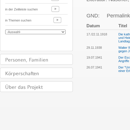
in der Zeitleiste suchen
GND:
Permalink
in Themen suchen
Datum
Titel
17./22.11.1918
Die kath
und Hein
Landtag
29.11.1938
Walter W
gegen 
19.07.1941
Der Esch
Angriff
26.07.1941
Der "Um
einer Er