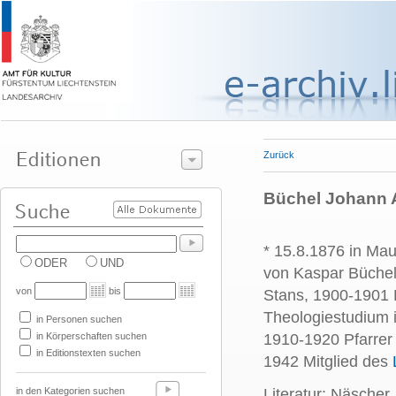
Zurück
Büchel Johann A
* 15.8.1876 in Ma
ODER
UND
von Kaspar Büchel
von
bis
Stans, 1900-1901 
Theologiestudium i
in Personen suchen
in Körperschaften suchen
1910-1920 Pfarrer 
in Editionstexten suchen
1942 Mitglied des
in den Kategorien suchen
Literatur: Näscher