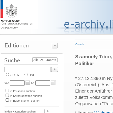
Zurück
Szamuely Tibor,
Politiker
ODER
UND
* 27.12.1890 in Ny
von
bis
(Österreich). Aus 
Einer der Anführer
in Personen suchen
in Körperschaften suchen
zuletzt Volkskommi
in Editionstexten suchen
Organisation "Rote
in den Kategorien suchen