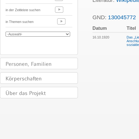
Literatur:
Wikipedi
in der Zeitleiste suchen
GND:
130045772
in Themen suchen
Datum
Titel
16.10.1920
Das „Lie
Anschlu
soziald