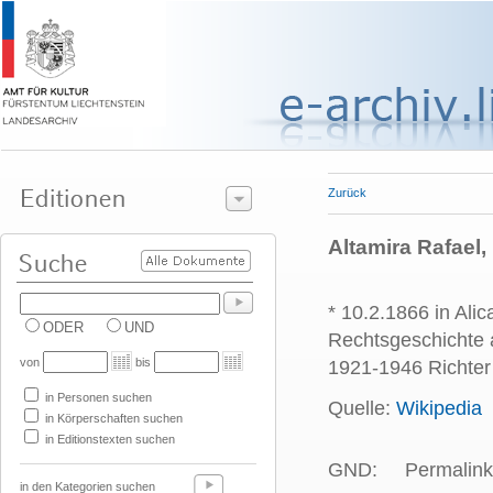
Zurück
Altamira Rafael,
* 10.2.1866 in Alic
ODER
UND
Rechtsgeschichte 
von
bis
1921-1946 Richter
in Personen suchen
Quelle:
Wikipedia
in Körperschaften suchen
in Editionstexten suchen
GND:
Permalink
in den Kategorien suchen