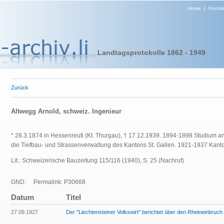
Home
|
Kontak
Landtagsprotokolle 1862 - 1949
Zurück
Altwegg Arnold, schweiz. Ingenieur
* 28.3.1874 in Hessenreuti (Kt. Thurgau), † 17.12.1939. 1894-1898 Studium an 
die Tiefbau- und Strassenverwaltung des Kantons St. Gallen. 1921-1937 Kant
Lit.: Schweizerische Bauzeitung 115/116 (1940), S. 25 (Nachruf)
GND:
Permalink: P30668
Datum
Titel
27.09.1927
Der "Liechtensteiner Volkswirt" berichtet über den Rheineinbruch