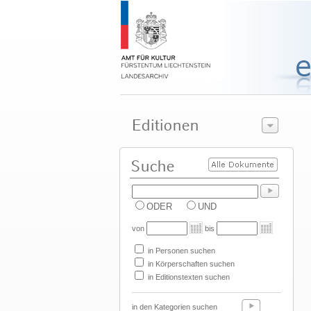
ODER
UND
von
bis
in Personen suchen
in Körperschaften suchen
in Editionstexten suchen
in den Kategorien suchen