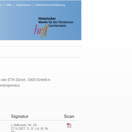
t
|
Hilfe
|
Impressum
|
Datenschutzerklärung
der ETH Zürich. 1900 Eintritt in
onsingenieur.
Signatur
Scan
L.Volkswirt, Nr. 24,
27.9.1927, S. 1f. (=L.N, Nr.