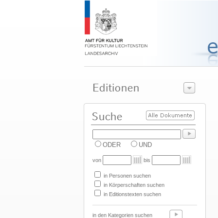
ODER
UND
von
bis
in Personen suchen
in Körperschaften suchen
in Editionstexten suchen
in den Kategorien suchen