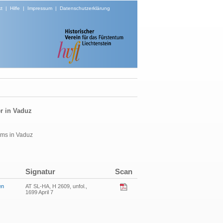
t
|
Hilfe
|
Impressum
|
Datenschutzerklärung
r in Vaduz
nems
in Vaduz
Signatur
Scan
en
AT SL-HA, H 2609, unfol.,
1699 April 7