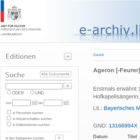
Zurück
Ageron [-Feurer
Erstmals erwähnt 
ODER
UND
Hofkapellsängerin, 
von
bis
Lit.:
Bayerisches M
in Personen suchen
in Körperschaften suchen
GND:
13166994X
in Editionstexten suchen
Datum
Titel
in den Kategorien suchen