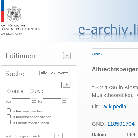
Zurück
Albrechtsberger
* 3.2.1736 in Klos
ODER
UND
Musiktheoretiker, 
von
bis
Lit.:
Wikipedia
in Personen suchen
in Körperschaften suchen
GND:
118501704
P
in Editionstexten suchen
Datum
Titel
in den Kategorien suchen