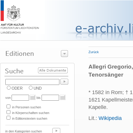
Zurück
Allegri Gregorio
Tenorsänger
ODER
UND
* 1582 in Rom; † 1
von
bis
1621 Kapellmeiste
Kapelle.
in Personen suchen
in Körperschaften suchen
Lit.:
Wikipedia
in Editionstexten suchen
in den Kategorien suchen