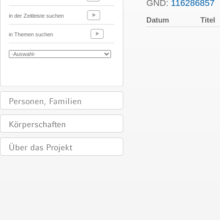
GND:
116286857
P
in der Zeitleiste suchen
Datum
Titel
in Themen suchen