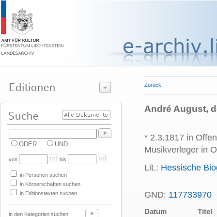
Zurück
André August, d
* 2.3.1817 in Offe
ODER
UND
Musikverleger in O
von
bis
Lit.:
Hessische Bio
in Personen suchen
in Körperschaften suchen
GND:
117733970
P
in Editionstexten suchen
Datum
Titel
in den Kategorien suchen