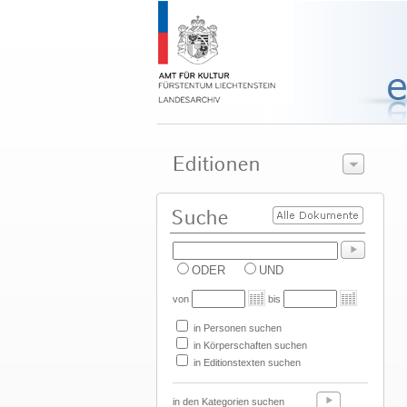
ODER
UND
von
bis
in Personen suchen
in Körperschaften suchen
in Editionstexten suchen
in den Kategorien suchen