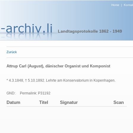
Home
|
Kontak
Landtagsprotokolle 1862 - 1949
Zurück
Attrup Carl (August), dänischer Organist und Komponist
* 4.3.1848, † 5.10.1892. Lehrte am Konservatorium in Kopenhagen.
GND:
Permalink: P31192
Datum
Titel
Signatur
Scan