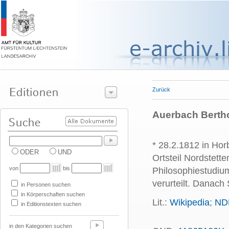
Zurück
Auerbach Berthol
* 28.2.1812 in Ho
ODER
UND
Ortsteil Nordstett
von
bis
Philosophiestudiu
verurteilt. Danach S
in Personen suchen
in Körperschaften suchen
Lit.:
Wikipedia
;
ND
in Editionstexten suchen
in den Kategorien suchen