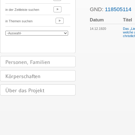
GND:
118505114
P
in der Zeitleiste suchen
Datum
Titel
in Themen suchen
14.12.1920
Das „Lie
welche 
christli