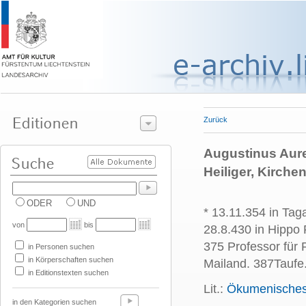
Zurück
Augustinus Aure
Heiliger, Kirche
ODER
UND
* 13.11.354 in Tag
von
bis
28.8.430 in Hippo 
375 Professor für 
in Personen suchen
in Körperschaften suchen
Mailand. 387Taufe
in Editionstexten suchen
Lit.:
Ökumenisches 
in den Kategorien suchen