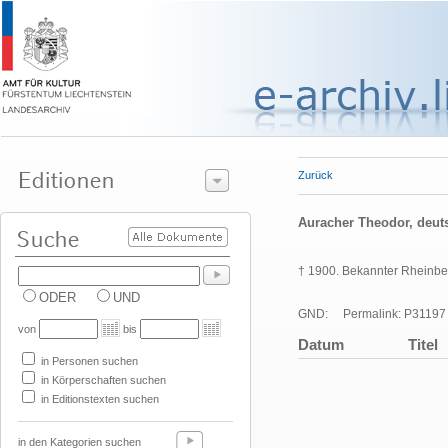
Zurück
Auracher Theodor, deut
† 1900. Bekannter Rheinbe
ODER
UND
GND:
Permalink: P31197
von
bis
Datum
Titel
in Personen suchen
in Körperschaften suchen
in Editionstexten suchen
in den Kategorien suchen