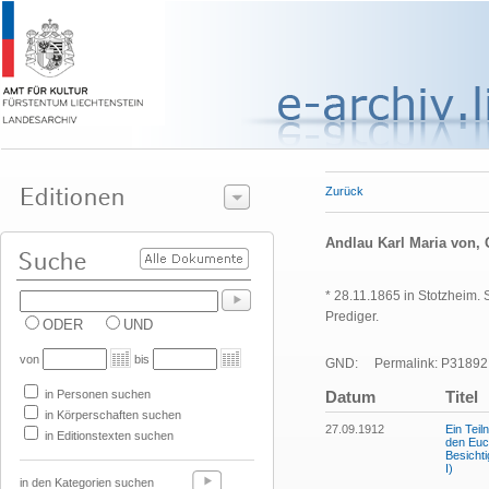
Zurück
Andlau Karl Maria von, G
* 28.11.1865 in Stotzheim.
Prediger.
ODER
UND
von
bis
GND:
Permalink: P31892
in Personen suchen
Datum
Titel
in Körperschaften suchen
27.09.1912
Ein Teil
in Editionstexten suchen
den Euch
Besichti
I)
in den Kategorien suchen