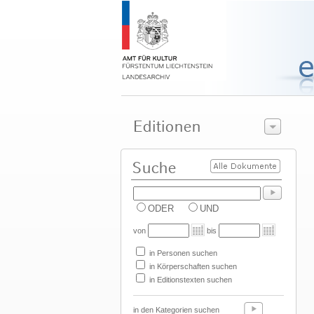
ODER
UND
von
bis
in Personen suchen
in Körperschaften suchen
in Editionstexten suchen
in den Kategorien suchen