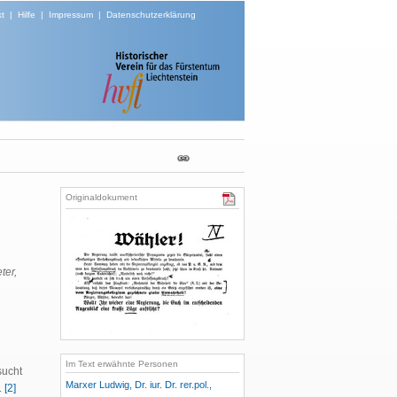
t
|
Hilfe
|
Impressum
|
Datenschutzerklärung
Originaldokument
ter,
Im Text erwähnte Personen
sucht
Marxer Ludwig, Dr. iur. Dr. rer.pol.,
.
[2]