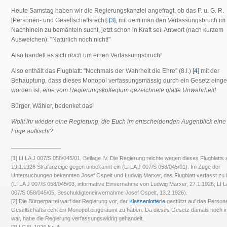
Heute Samstag haben wir die Regierungskanzlei angefragt, ob das P. u. G. R.
[Personen- und Gesellschaftsrecht]
[3]
, mit dem man den Verfassungsbruch im
Nachhinein zu bemänteln sucht, jetzt schon in Kraft sei. Antwort (nach kurzem
Ausweichen): "Natürlich noch nicht!"
Also handelt es sich
doch
um einen Verfassungsbruch!
Also enthält das Flugblatt: "Nochmals der Wahrheit die Ehre" (8.I.)
[4]
mit der
Behauptung, dass dieses Monopol verfassungsmässig durch ein Gesetz einge
worden ist,
eine vom Regierungskollegium gezeichnete glatte Unwahrheit!
Bürger, Wähler, bedenket das!
Wollt ihr wieder eine Regierung, die Euch im entscheidenden Augenblick eine
Lüge auftischt?
______________
[1] LI LA J 007/S 058/045/01, Beilage IV. Die Regierung reichte wegen dieses Flugblatts
19.1.1926 Strafanzeige gegen unbekannt ein (LI LA J 007/S 058/045/01). Im Zuge der
Untersuchungen bekannten Josef Ospelt und Ludwig Marxer, das Flugblatt verfasst zu
(LI LA J 007/S 058/045/03, informative Einvernahme von Ludwig Marxer, 27.1.1926; LI L
007/S 058/045/05, Beschuldigteneinvernahme Josef Ospelt, 13.2.1926).
[2] Die Bürgerpartei warf der Regierung vor, der
Klassenlotterie
gestützt auf das Person
Gesellschaftsrecht ein Monopol eingeräumt zu haben. Da dieses Gesetz damals noch in
war, habe die Regierung verfassungswidrig gehandelt.