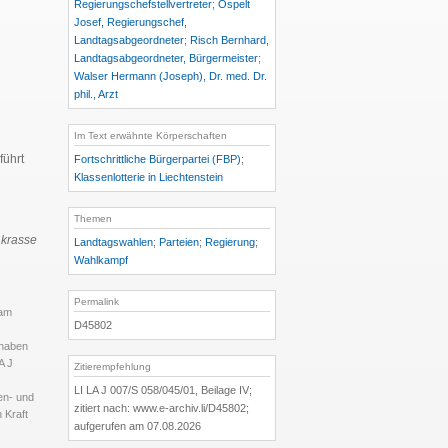
Regierungschefstellvertreter
;
Ospelt
Josef, Regierungschef,
Landtagsabgeordneter
;
Risch Bernhard,
Landtagsabgeordneter, Bürgermeister
;
Walser Hermann (Joseph), Dr. med. Dr.
phil., Arzt
Im Text erwähnte Körperschaften
führt
Fortschrittliche Bürgerpartei (FBP)
;
Klassenlotterie in Liechtenstein
Themen
 krasse
Landtagswahlen
;
Parteien
;
Regierung
;
Wahlkampf
Permalink
 am
D45802
 haben
A J
Zitierempfehlung
LI LA J 007/S 058/045/01, Beilage IV;
en- und
zitiert nach: www.e-archiv.li/D45802;
 Kraft
aufgerufen am 07.08.2026