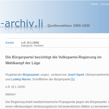
Home
|
Kontak
Quellenedition 1900-1930
Zurück
o.D. (9.1.1926)
Kategorie: Parteien
Die Bürgerpartei bezichtigt die Volkspartei-Regierung im
Wahlkampf der Lüge
Flugblatt der
Bürgerpartei
, ungez., verfasst von
Josef Ospelt
, Obmannstellvertre
und
Ludwig Marxer
, Schriftführer der Bürgerpartei
[1]
o.D. (9.1.1926)
Wähler!
Die Regierung treibt marktschreierische Propaganda gegen die Bürgerpartei, 
einen offenkundigen Verfassungsbruch mit bedenklichen Mitteln zu bemänteln