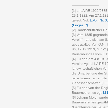
______________
[1] LI LA RE 1922/038
25.1.1922. Am 27.1.19
gelegt. Vgl.
L.Vo., Nr. 3
(Einges.)“)
.
[2] Handschriftlicher Ra
[3] Vom 1885 gegründet
Verein“ hatte sich am 
abgespaltet. Vgl. O.N.,
96, 17.12.1919, S. 1-2
Bauernbundes vom 9.11
[4] Zu den am 4.8.1919 
Vereins vgl. LI LA RE 
landwirtschaftlichen V
die Umarbeitung der S
ostschweizerischen Ver
Genossenschaften (LI 
[5] Zu den von der Re
Bauernvereines vgl.
LI 
[6] Johann Meier wurd
Bauernvereines gewählt. 
(Liechtensteiner Bauern