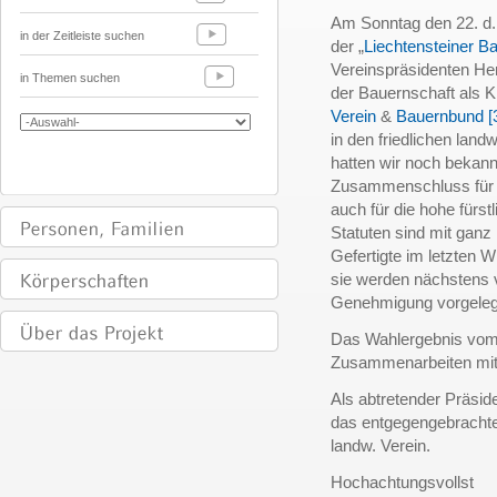
Am Sonntag den 22. d. 
in der Zeitleiste suchen
der „
Liechtensteiner B
Vereinspräsidenten He
in Themen suchen
der Bauernschaft als K
Verein
&
Bauernbund
[
in den friedlichen lan
hatten wir noch bekann
Zusammenschluss für d
auch für die hohe fürs
Statuten sind mit ganz
Gefertigte im letzten W
sie werden nächstens v
Genehmigung vorgeleg
Das Wahlergebnis vom 22
Zusammenarbeiten mit 
Als abtretender Präsid
das entgegengebrachte
landw. Verein.
Hochachtungsvollst