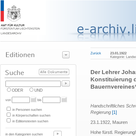
Zurück
23.01.1922
Kategorie: Landwi
Der Lehrer Joha
Konstituierung 
Bauernvereines
ODER
UND
von
bis
Handschriftliches Sch
in Personen suchen
Regierung
[1]
in Körperschaften suchen
in Editionstexten suchen
23.1.1922, Mauren
Hohe fürstl. Regierung!
in den Kategorien suchen