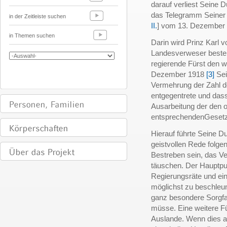
darauf verliest Seine 
das Telegramm Seiner 
in der Zeitleiste suchen
II.
] vom 13. Dezember
in Themen suchen
Darin wird Prinz Karl
Landesverweser bestel
regierende Fürst den 
Dezember 1918
[3]
Sei
Vermehrung der Zahl d
entgegentrete
und dass
Ausarbeitung der den 
entsprechenden
Gesetz
Hierauf führte Seine D
geistvollen Rede folge
Bestreben sein, das Ve
täuschen. Der Hauptpu
Regierungsräte und ei
möglichst zu beschleun
ganz besondere Sorgfa
müsse. Eine weitere Fü
Auslande. Wenn dies al