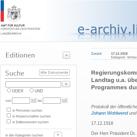
Zurück
17.12.1918
Kategorie: Verfa
Regierungskommi
Landtag u.a. üb
Programmes durc
ODER
UND
von
bis
Protokoll der öffentlic
in Personen suchen
Johann Wohlwend
un
in Körperschaften suchen
in Editionstexten suchen
17.12.1918
Der Herr Präsident Dr. 
in den Kategorien suchen