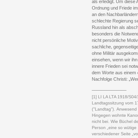
als erledigt. Um diese
Ordnung und Friede im
an den Nachbarländern.
schlechte Regierung se
Russland hin als absc
besonders die Notwendi
nicht persönliche
Motiv
sachliche, gegenseitige
ohne Militär ausgekomm
einsehen, wenn wir ihn
innere Frieden sei notw
dem Worte aus einem de
Nachfolge Christi: „Wer
______________
[1] LI LA LTA 1918/S04/2
Landtagssitzung vom 17
("Landtag"). Anwesend 
Hingegen wohnte Kano
nicht bei. Wie Büchel d
Person „eine so wütige
verschiedener Seite „v