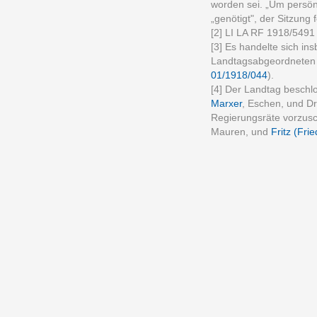
worden sei. „Um persönl
„genötigt", der Sitzung 
[2] LI LA RF 1918/5491
[3] Es handelte sich 
Landtagsabgeordneten 
01/1918/044
).
[4] Der Landtag besch
Marxer
, Eschen, und Dr
Regierungsräte vorzus
Mauren, und
Fritz (Fri