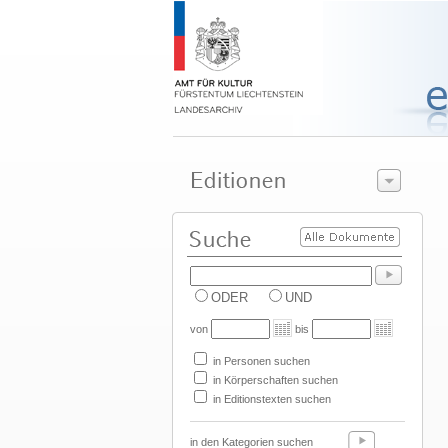
ODER
UND
von
bis
in Personen suchen
in Körperschaften suchen
in Editionstexten suchen
in den Kategorien suchen