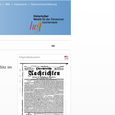
t
|
Hilfe
|
Impressum
|
Datenschutzerklärung
Originaldokument
Sitz im