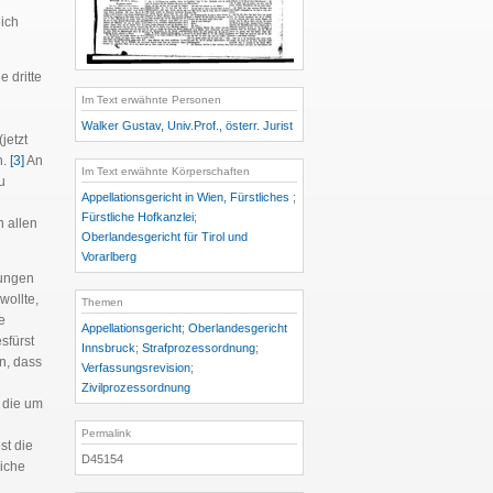
ich
 dritte
Im Text erwähnte Personen
Walker Gustav, Univ.Prof., österr. Jurist
jetzt
n.
[3]
An
Im Text erwähnte Körperschaften
u
Appellationsgericht in Wien, Fürstliches
;
Fürstliche Hofkanzlei
;
n allen
Oberlandesgericht für Tirol und
Vorarlberg
nungen
wollte,
Themen
e
Appellationsgericht
;
Oberlandesgericht
sfürst
Innsbruck
;
Strafprozessordnung
;
n, dass
Verfassungsrevision
;
Zivilprozessordnung
die um
Permalink
st die
D45154
iche