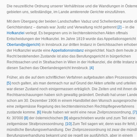
Die neuzeitliche Ordnung unserer Verhältnisse und die Wandlungen in Österre
gebieten uns, selbständige, im Lande
amtierende Gerichte
einzuführen.
Mit dem Übergang der beiden Landschaften Vaduz und Schellenberg wurde die
Gerichtsinstanz – damals war Justiz und Verwaltung nicht getrennt
[2]
– in die
Hofkanzlei
verlegt. Es begegnen uns in liechtensteinischen Akten oftmals
Entscheidungen der Hofkanzlei. Im Jahre 1819 wurde das Appellationsgericht (
Oberland[es]gericht
) in Innsbruck zur dritten Instanz in Gerichtssachen erhobe
der Hofkanzlei wurde eine
Appellationsinstanz
eingerichtet. Nach dem heute z
Recht bestehenden Zustande ist also das Berufungsgericht in bürgerlichen
Rechtssachen und in Strafsachen in Wien in der Hofkanzlei, die dritte Instanz i
diesen Sachen das Oberlandesgericht Innsbruck.
[4]
Früher, als die auf dem schriftlichen Verfahren aufgebauten alten Prozessord
[5]
noch galten, als man demnach nur auf Grund der Akten urteilte und urteilen 
war dieser Zustand noch einigermassen erträglich. Die Zeiten und mit ihnen di
Rechtsanschauungen haben sich gewaltig geändert. Deshalb hat unser Lande
schon am 30. Dezember 1906 in einem Handbillet den Wunsch ausgesproche
eine zeitgemässe Regelung des liechtensteinischen Rechtspflegeverfahrens
zustande komme.
[6]
Heute haben wir wohl eine neue Zivilprozessordnung,
[7]
Kr. 30'000
[8]
der österreichischen
[9]
abgeschrieben wurde und zum Teil eine
zeitgemässe Strafprozessordnung.
[10]
Zum Teil sagen wir, denn was ihr fehlt, i
mündliche Berufungsverhandlung. Der Zivilprozessordnung ist zwar die mündl
Berufungsverhandlung bekannt und sie regelt sie ausführlich, aber in einem