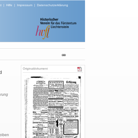
t
|
Hilfe
|
Impressum
|
Datenschutzerklärung
Originaldokument
d
erung
eiben