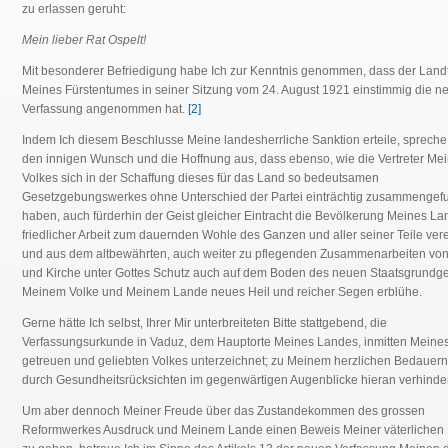
zu erlassen geruht:
Mein lieber Rat Ospelt!
Mit besonderer Befriedigung habe Ich zur Kenntnis genommen, dass der Land
Meines Fürstentumes in seiner Sitzung vom 24. August 1921 einstimmig die n
Verfassung angenommen hat.
[2]
Indem Ich diesem Beschlusse Meine landesherrliche Sanktion erteile, spreche
den innigen Wunsch und die Hoffnung aus, dass ebenso, wie die Vertreter Me
Volkes sich in der Schaffung dieses für das Land so bedeutsamen
Gesetzgebungswerkes ohne Unterschied der Partei einträchtig zusammengef
haben, auch fürderhin der Geist gleicher Eintracht die Bevölkerung Meines La
friedlicher Arbeit zum dauernden Wohle des Ganzen und aller seiner Teile ver
und aus dem altbewährten, auch weiter zu pflegenden Zusammenarbeiten von
und Kirche unter Gottes Schutz auch auf dem Boden des neuen Staatsgrundg
Meinem Volke und Meinem Lande neues Heil und reicher Segen erblühe.
Gerne hätte Ich selbst, Ihrer Mir unterbreiteten Bitte stattgebend, die
Verfassungsurkunde in Vaduz, dem Hauptorte Meines Landes, inmitten Meine
getreuen und geliebten Volkes unterzeichnet; zu Meinem herzlichen Bedauern 
durch Gesundheitsrücksichten im gegenwärtigen Augenblicke hieran verhinder
Um aber dennoch Meiner Freude über das Zustandekommen des grossen
Reformwerkes Ausdruck und Meinem Lande einen Beweis Meiner väterlichen 