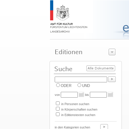
ODER
UND
von
bis
in Personen suchen
in Körperschaften suchen
in Editionstexten suchen
in den Kategorien suchen