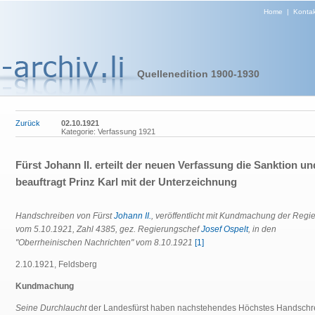
Home
|
Kontak
Quellenedition 1900-1930
Zurück
02.10.1921
Kategorie: Verfassung 1921
Fürst Johann II. erteilt der neuen Verfassung die Sanktion un
beauftragt Prinz Karl mit der Unterzeichnung
Handschreiben von Fürst
Johann II.
, veröffentlicht mit Kundmachung der Regi
vom 5.10.1921, Zahl 4385, gez. Regierungschef
Josef Ospelt
, in den
"Oberrheinischen Nachrichten" vom 8.10.1921
[1]
2.10.1921, Feldsberg
Kundmachung
Seine Durchlaucht
der Landesfürst haben nachstehendes Höchstes Handschr