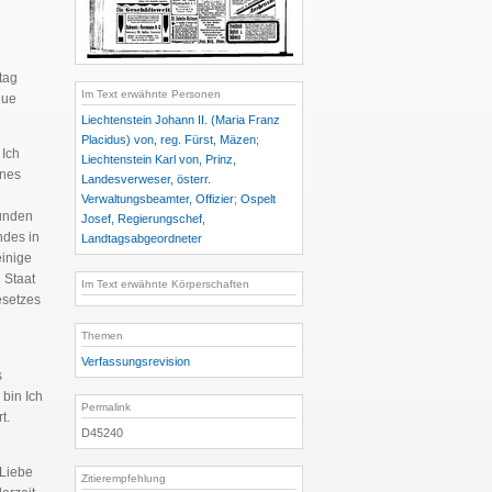
tag
Im Text erwähnte Personen
eue
Liechtenstein Johann II. (Maria Franz
Placidus) von, reg. Fürst, Mäzen
;
 Ich
Liechtenstein Karl von, Prinz,
ines
Landesverweser, österr.
Verwaltungsbeamter, Offizier
;
Ospelt
unden
Josef, Regierungschef,
ndes in
Landtagsabgeordneter
einige
 Staat
Im Text erwähnte Körperschaften
esetzes
Themen
Verfassungsrevision
s
bin Ich
Permalink
t.
D45240
Liebe
Zitierempfehlung