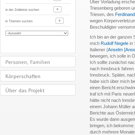
Über Vorladung ersche
Triesenberg geboren und
in der Zeitleiste suchen
Triesen, des
Ferdinand
wegen Körperverletzu
in Themen suchen
Beschuldigter vernom
Ich bin an der ganzen
mich
Rudolf Negele
in 
Italiener (
Anselm [Anse
bewegen, ich solle in Ö
Ich sollte zunächst na
nach Innsbruck fahren s
Innsbruck. Später, nac
habe sich über mich be
einen Bericht erschwi
traf ich mit Paris neue
hätte nicht nach Innsb
einem Johann Müller au
Berichte aus Österreic
Es wurde dann ausgemac
bringen, ich bekomme j
durch mehrere Monate 