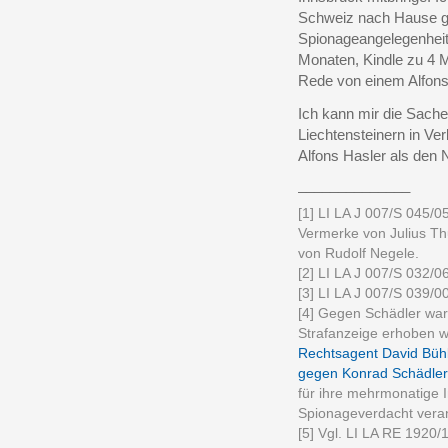
Schweiz nach Hause g
Spionageangelegenheit z
Monaten, Kindle zu 4 
Rede von einem Alfons
Ich kann mir die Sache
Liechtensteinern in Ve
Alfons Hasler als den 
______________
[1] LI LA J 007/S 045/0
Vermerke von Julius Th
von Rudolf Negele.
[2] LI LA J 007/S 032/0
[3] LI LA J 007/S 039/0
[4] Gegen Schädler war
Strafanzeige erhoben w
Rechtsagent David Bühl
gegen Konrad Schädler
für ihre mehrmonatige I
Spionageverdacht verant
[5] Vgl. LI LA RE 1920/