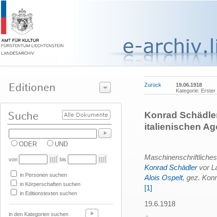
Zurück
19.06.1918
Kategorie: Erster
Konrad Schädler
italienischen 
ODER
UND
Maschinenschriftliche
von
bis
Konrad Schädler
vor L
in Personen suchen
Alois Ospelt
, gez. Kon
in Körperschaften suchen
[1]
in Editionstexten suchen
19.6.1918
in den Kategorien suchen