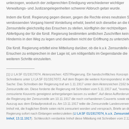
unterzogen, wodurch der zeitgerechten Erledigung verschiedener wichtiger
Verwaltungs- und Justizangelegenheiten schwerer Abbruch getan wurde.
Indem die fürstl. Regierung gegen diesen, gegen die Rechte eines neutralen 
verstossenden Vorgang hiemit Vorstellung erhebt, beehrt sich dieselbe an die k
Zensurstelle gleichzeitig das Ersuchen zu stellen, künftighin der rechtzeitigen
Abfertigung der für die fürstl. Regierung bestimmten amtlichen Zuschriften kein
Hindernis in den Weg zu legen und dieselben nicht der Eröffnung zu unterzieh
Die fürstl. Regierung erbittet eine Mitteilung darüber, ob die k.u.k. Zensurstell
Ersuchen zu entsprechen in der Lage ist, um nötigenfalls im Gegenstande die
weiteren Schritte einzuleiten.
______________
[1] LI LA SF 01/1917/074. Aktenzeichen: 4257/Regierung. Ein handschriftliches Konzept
Schreibens unter LI LA SF 01/1917/072. Auf dem Bogen die weitere Korrespondenz in di
Sache: Das Schreiben der Regierung traf am 1.11.1917 unter dem Aktenzeichen 2162 be
Zensurstelle ein. Diese forderte die Regierung mit Schreiben vom 5.11.1917 auf, "eventu
zensurierte Kouverts geneigtest anhergelangen lassen zu wollen". Auf diese Aufforderung
die Regierung der Zensurstelle am 10.11.1917 die noch vorhandenen Couverts sowie e
Auszug aus dem Einlaufprotokoll zu. Am 13.11.1917 teilte die Zensurstelle Landesverwe
Imhof mit, die fraglichen Briefe seien nicht zensuriert worden und versprach, Briefe an d
Regierung sofort nach Einlangen weiterzuleiten (
LI LA SF 01/1917/074, k.u.k. Zensurstel
Imhof, 13.11.1917
). Schliesslich verdankte Imhof diese Mitteilung mit Schreiben vom 2.1