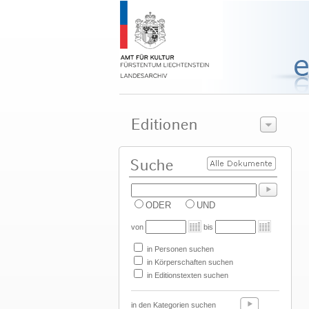
ODER
UND
von
bis
in Personen suchen
in Körperschaften suchen
in Editionstexten suchen
in den Kategorien suchen