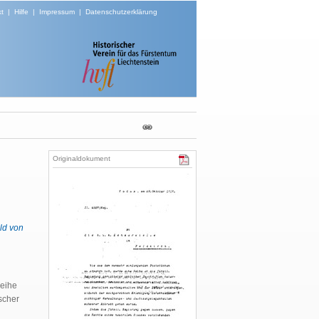
t
|
Hilfe
|
Impressum
|
Datenschutzerklärung
Originaldokument
ld von
Reihe
tscher