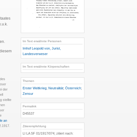
Staates
.u.k.
en.
Im Text erwähnte Personen
Imhof Leopold von, Jurist,
e diesem
Landesverweser
Im Text erwähnte Körperschaften
 des
Themen
eser
Erster Weltkrieg
;
Neutralität
;
Österreich
;
i der
Zensur
ell
 stellte
inen
Permalink
ser
D45537
ie
le an
2.1917.
Zitierempfehlung
LI LA SF 01/1917/074; zitiert nach: