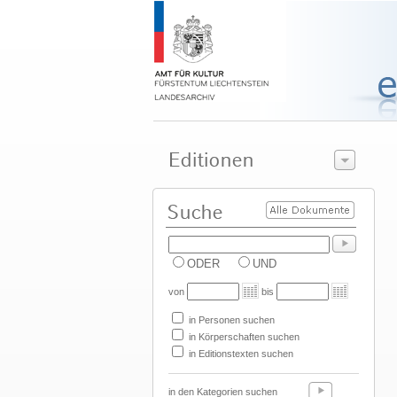
ODER
UND
von
bis
in Personen suchen
in Körperschaften suchen
in Editionstexten suchen
in den Kategorien suchen