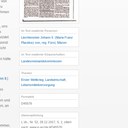
r von
zu
nehmen
, uns
Im Text erwähnte Personen
s
wüstet
Liechtenstein Johann II. (Maria Franz
 sonst
Placidus) von, reg. Fürst, Mäzen
icht
Im Text erwähnte Körperschaften
 hätte
Landesnotstandskommission
Themen
n II.
]
Erster Weltkrieg
;
Landwirtschaft
;
Lebensmittelversorgung
es
t
Permalink
ien und
D45576
en, an
Zitierempfehlung
L.Vo., Nr. 52, 28.12.1917, S. 1; zitiert
Sommer,
nach: www.e-archiv.li/D45576;