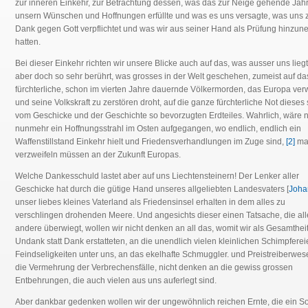
zur inneren Einkehr, zur Betrachtung dessen, was das zur Neige gehende Jah
unsern Wünschen und Hoffnungen erfüllte und was es uns versagte, was uns 
Dank gegen Gott verpflichtet und was wir aus seiner Hand als Prüfung hinzu
hatten.
Bei dieser Einkehr richten wir unsere Blicke auch auf das, was ausser uns liegt
aber doch so sehr berührt, was grosses in der Welt geschehen, zumeist auf da
fürchterliche, schon im vierten Jahre dauernde Völkermorden, das Europa ver
und seine Volkskraft zu zerstören droht, auf die ganze fürchterliche Not dieses
vom Geschicke und der Geschichte so bevorzugten Erdteiles. Wahrlich, wäre n
nunmehr ein Hoffnungsstrahl im Osten aufgegangen, wo endlich, endlich ein
Waffenstillstand Einkehr hielt und Friedensverhandlungen im Zuge sind,
[2]
man
verzweifeln müssen an der Zukunft Europas.
Welche Dankesschuld lastet aber auf uns Liechtensteinern! Der Lenker aller
Geschicke hat durch die gütige Hand unseres allgeliebten Landesvaters [
Johan
unser liebes kleines Vaterland als Friedensinsel erhalten in dem alles zu
verschlingen drohenden Meere. Und angesichts dieser einen Tatsache, die all
andere überwiegt, wollen wir nicht denken an all das, womit wir als Gesamthei
Undank statt Dank erstatteten, an die unendlich vielen kleinlichen Schimpfere
Feindseligkeiten unter uns, an das ekelhafte Schmuggler. und Preistreiberwes
die Vermehrung der Verbrechensfälle, nicht denken an die gewiss grossen
Entbehrungen, die auch vielen aus uns auferlegt sind.
Aber dankbar gedenken wollen wir der ungewöhnlich reichen Ernte, die ein 