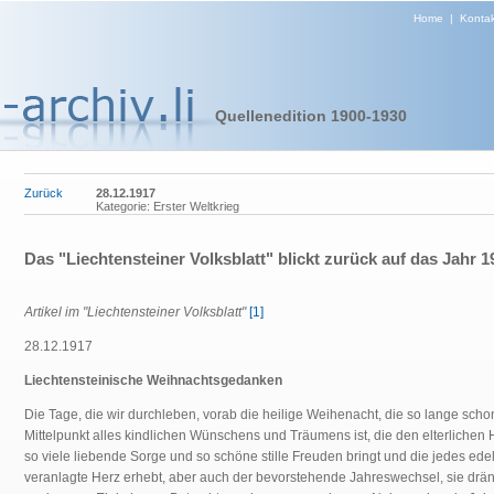
Home
|
Kontak
Quellenedition 1900-1930
Zurück
28.12.1917
Kategorie: Erster Weltkrieg
Das "Liechtensteiner Volksblatt" blickt zurück auf das Jahr 1
Artikel im "Liechtensteiner Volksblatt"
[1]
28.12.1917
Liechtensteinische Weihnachtsgedanken
Die Tage, die wir durchleben, vorab die heilige Weihenacht, die so lange scho
Mittelpunkt alles kindlichen Wünschens und Träumens ist, die den elterlichen
so viele liebende Sorge und so schöne stille Freuden bringt und die jedes ede
veranlagte Herz erhebt, aber auch der bevorstehende Jahreswechsel, sie drä