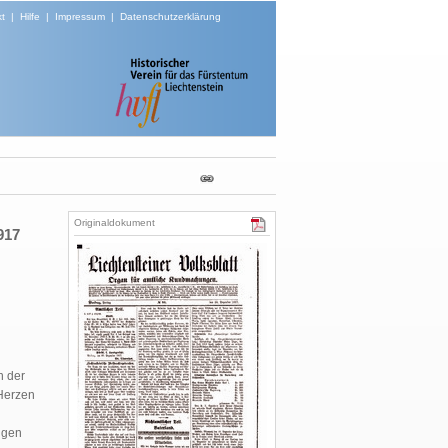
t
|
Hilfe
|
Impressum
|
Datenschutzerklärung
Originaldokument
917
n der
 Herzen
l
ngen